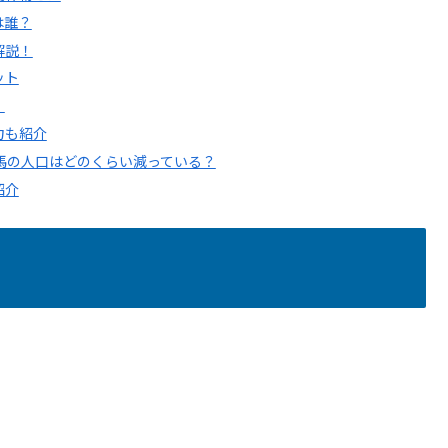
は誰？
解説！
ット
！
力も紹介
馬の人口はどのくらい減っている？
紹介