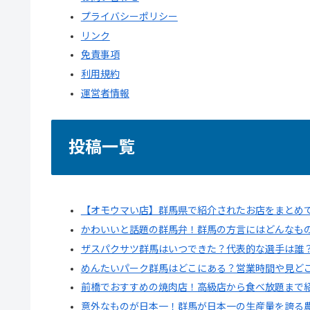
プライバシーポリシー
リンク
免責事項
利用規約
運営者情報
投稿一覧
【オモウマい店】群馬県で紹介されたお店をまとめ
かわいいと話題の群馬弁！群馬の方言にはどんなも
ザスパクサツ群馬はいつできた？代表的な選手は誰
めんたいパーク群馬はどこにある？営業時間や見ど
前橋でおすすめの焼肉店！高級店から食べ放題まで
意外なものが日本一！群馬が日本一の生産量を誇る