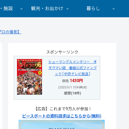
・施設
観光・お出かけ
暮らし
プロの撮影】
スポンサーリンク
ヒューマングルメンタリー オ
モウマい店 番組公式ファンブ
ック [ 中京テレビ放送 ]
1430円
価格:
(2025/5/1 10:46時点)
感想(18件)
【広告】これまで9万人が参加！
ピースボートの資料請求はこちらから(無料)